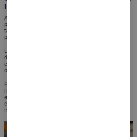
logística
Amb
plano WFM
, no sols pots augmentar la
productivitat del teu personal fins a un 18 %, sinó
també reduir l'esforç administratiu per a la
planificació fins a un 80 %.
Utilitza el programari per a crear pronòstics de
demanda a llarg termini basats en els volums de
càrrega de treball previstos i la productivitat
objectiu, de manera fàcil i segura.
En la planificació es tenen en compte no sols les
lleis, tarifes, acords empresarials, SLAs i normes
especials, sinó també les qualificacions dels
empleats, notificant-se al moment qualsevol
incompliment que es produïxi.