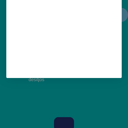
Reducció del temps d'inactivitat i augment
de l'eficiència en logística i
emmagatzematge
Satisfacció de l'empleat amb
l'autoplanificació a través del portal
Myplano2.
Empleats satisfets gràcies a horaris de
treball més justos que consideren els seus
desitjos