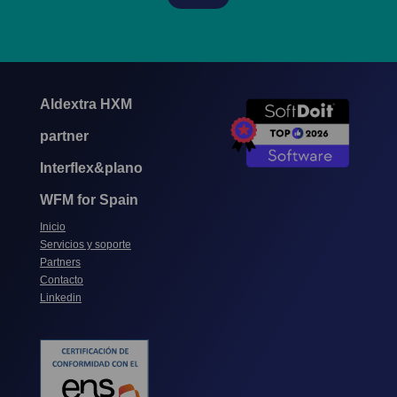
Aldextra HXM
partner
Interflex&plano
WFM for Spain
Inicio
Servicios y soporte
Partners
Contacto
Linkedin