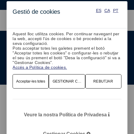
ES
CA
PT
ES
CA
PT
Gestió de cookies
Aquest lloc utilitza cookies. Per continuar navegant per
la web, accepti l'ús de cookies o bé procedeixi a la
Programació Optimitzada per a la
seva configuració.
demanda en temps real
Pots acceptar totes les galetes prement el botó
"Acceptar totes les cookies" o configurar-les o rebutjar
el seu ús prement el botó "Desa la configuració" si va a
"Gestionar Cookies".
SOL·LICITA UNA DEMO
Accés a Política de cookies.
Acceptar-les totes
GESTIONAR COOKIES
REBUTJAR
Veure la nostra Política de Privadesa
Gestionar Cookies