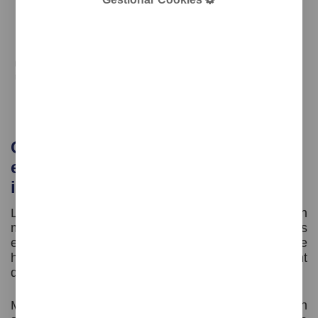
Gestiona amb flexibilitat els
esdeveniments previstos i
imprevistos
La qualitat dels serveis prestats depèn en gran
manera del factor humà i la motivació dels
empleats és la clau de l'èxit en el sector de
hospitality. Referent a això, la planificació eficient
del personal juga un paper determinant.
Millorar les comunicacions internes i oferir un