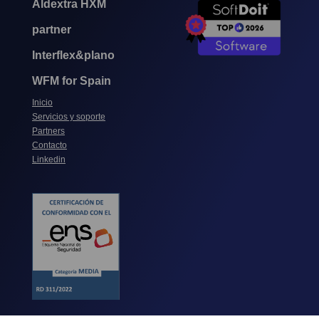
Aldextra HXM
partner
Interflex&plano
WFM for Spain
Inicio
Servicios y soporte
Partners
Contacto
Linkedin