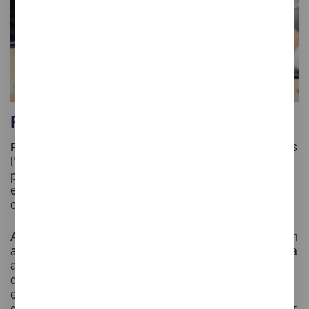
Planificació de personal flexible
Plano WFM
no sols et planifica el personal segons
l'ocupació prevista, sinó que també ofereix la
planificació intradía per tasques o activitats,
especialment útil per a optimitzar l'assignació de
cambrers a l'hotel i els seus restaurants.
Amb aquesta funcionalitat, els responsables poden
ajustar el nombre de cambrers al llarg del dia per a
adaptar-se als pics d'activitat, com les hores de
desdejuni, esmorzar i sopar, així com a
esdeveniments especials o reserves grans de