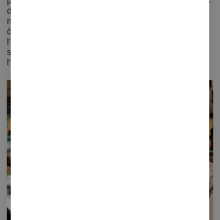
prendre decisions estratègiques sobre proporcions
d'empleats a temps complet o parcial, i quants
necessites contractar per a mantenir un equilibri
òptim.
Plano WFM
facilita la planificació segons
l'ocupació prevista, garantint que sempre hi hagi
suficient personal per a atendre les necessitats de
l'hotel i dels teus hostes.