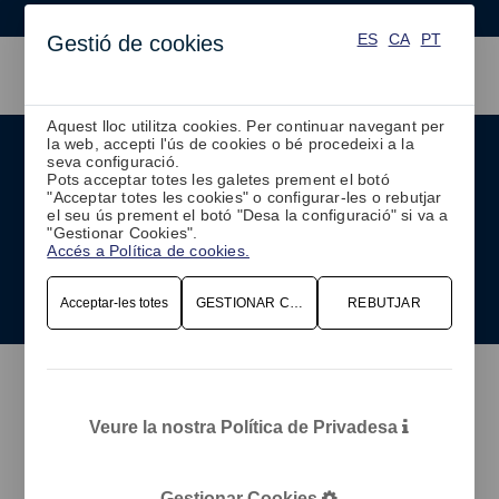
ES
CA
PT
ES
CA
PT
Gestió de cookies
Aquest lloc utilitza cookies. Per continuar navegant per
la web, accepti l'ús de cookies o bé procedeixi a la
Hotels
seva configuració.
Pots acceptar totes les galetes prement el botó
Gestió de personal d'acord amb els nivells d'ocupació i
"Acceptar totes les cookies" o configurar-les o rebutjar
demanda de serveis
el seu ús prement el botó "Desa la configuració" si va a
"Gestionar Cookies".
Accés a Política de cookies.
SOL·LICITA UNA DEMO
Acceptar-les totes
GESTIONAR COOKIES
REBUTJAR
Veure la nostra Política de Privadesa
Gestionar Cookies