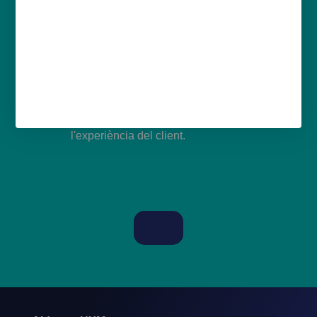
Satisfacció de l'empleat amb el Portal de
Torns Myplano
Compliment de les directrius legals
Evita dèficit i excessos de personal
Generació de valor important per a
l'experiència del client.