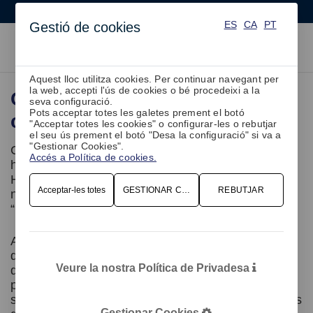
ES
CA
PT
ES
CA
PT
Gestió de cookies
Aquest lloc utilitza cookies. Per continuar navegant per
la web, accepti l'ús de cookies o bé procedeixi a la
Grup Ribera tria plano WFM
seva configuració.
Pots acceptar totes les galetes prement el botó
com a planificador de torns
"Acceptar totes les cookies" o configurar-les o rebutjar
el seu ús prement el botó "Desa la configuració" si va a
"Gestionar Cookies".
Celebrem una vegada més que el
Grup Ribera
Accés a Política de cookies.
hagi dipositat la seva confiança en ALDEXTRA
HXM - Planificació de Torns per a implantar la
Acceptar-les totes
GESTIONAR COOKIES
REBUTJAR
nova plataforma web de Planificació de Personal
“
plano WFM
”.
Aquesta nova solució, gràcies a la seva facilitat
d'ús, potència i flexibilitat, facilitarà als hospitals
Veure la nostra Política de Privadesa
del grup, gestionar el temps de treball amb
precisió i amb un nou enfocament, involucrant als
seus empleats en el procés de planificació a través
Gestionar Cookies