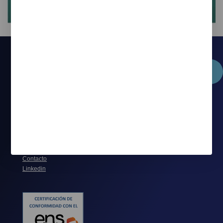
Aldextra HXM
partner
Interflex&plano
WFM for Spain
Inicio
Servicios y soporte
Partners
Contacto
Linkedin