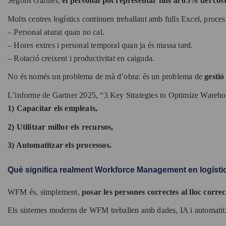
Segons Gartner,
el personal pot representar fins al 65% del cos
Molts centres logístics continuen treballant amb fulls Excel, proces
– Personal aturat quan no cal.
– Hores extres i personal temporal quan ja és massa tard.
– Rotació creixent i productivitat en caiguda.
No és només un problema de mà d’obra: és un problema de
gestió
L’informe de Gartner 2025, “3 Key Strategies to Optimize Warehou
1) Capacitar els empleats,
2) Utilitzar millor els recursos,
3) Automatitzar els processos.
Què significa realment Workforce Management en logísti
WFM és, simplement,
posar les persones correctes al lloc corre
Els sistemes moderns de WFM treballen amb dades, IA i automatitz