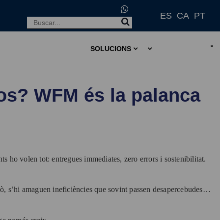
ES
CA
PT
SOLUCIONS
stos? WFM és la palanca
ts ho volen tot: entregues immediates, zero errors i sostenibilitat.
ot això, s’hi amaguen ineficiències que sovint passen desapercebudes…