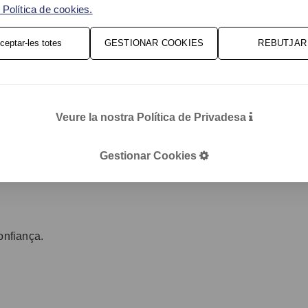
 en tres pilars clars:
Política de cookies.
s autonomia, menys fricció
ceptar-les totes
GESTIONAR COOKIES
REBUTJAR
ticipació.
eats poden:
Veure la nostra Política de Privadesa
Gestionar Cookies
confiança.