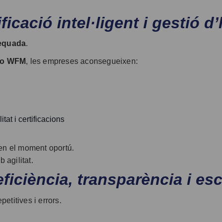
icació intel·ligent i gestió d’
equada
.
no WFM
, les empreses aconsegueixen:
at i certificacions
 en el moment oportú.
 agilitat.
iciència, transparència i esca
etitives i errors.