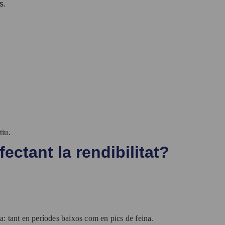
s.
tiu.
ectant la rendibilitat?
: tant en períodes baixos com en pics de feina.