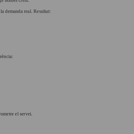
tge només creix.
 la demanda real. Resultat:
rència:
ometre el servei.