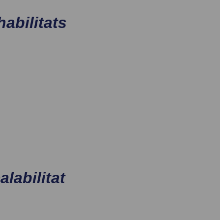
habilitats
labilitat