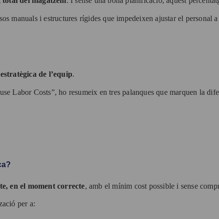
t total del magatzem
. I sense una bona planificació, aquest percenta
sos manuals i estructures rígides que impedeixen ajustar el personal a
 estratègica de l’equip
.
se Labor Costs”, ho resumeix en tres palanques que marquen la dife
ca?
cte, en el moment correcte
, amb el mínim cost possible i sense compr
ació per a: