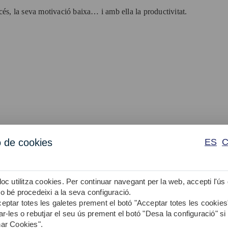
océs, la seva motivació baixa… i amb ella la productivitat.
ó de cookies
ES
ic.
més estratègic?
loc utilitza cookies. Per continuar navegant per la web, accepti l'ús
o bé procedeixi a la seva configuració.
eptar totes les galetes prement el botó "Acceptar totes les cookies
ar-les o rebutjar el seu ús prement el botó "Desa la configuració" si
ctar problemes de qualitat, servei o costos.
ar Cookies".