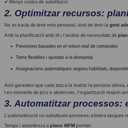
✔ Menys costos de substitució
2. Optimitzar recursos: planif
No es tracta de tenir més personal, sinó de tenir la
gent ad
Amb la planificació amb IA i l’anàlisi de necessitats de
pla
Previsions basades en el volum real de comandes
Torns flexibles i ajustats a la demanda
Assignacions automàtiques segons habilitats, disponibilit
Això garanteix que cada tasca la realitzi la persona idònia,
I en moments de pics o absències, l’organització respon amb
3. Automatitzar processos: ef
L’automatització no substitueix persones; elimina tasques rep
Temps i assistència a
plano WFM
permet: