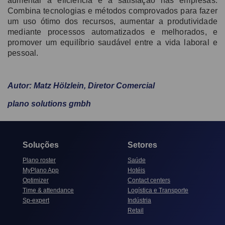
aumentar a eficiência e a satisfação nas empresas.
Combina tecnologias e métodos comprovados para fazer
um uso ótimo dos recursos, aumentar a produtividade
mediante processos automatizados e melhorados, e
promover um equilíbrio saudável entre a vida laboral e
pessoal.
Autor: Matz Hölzlein, Diretor Comercial
plano solutions gmbh
Soluções
Setores
Plano roster
Saúde
MyPlano App
Hotéis
Optimizer
Contact centers
Time & attendance
Logística e Transporte
Sp-expert
Indústria
Retail